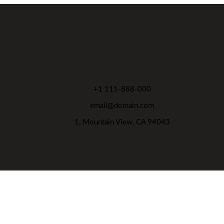
+1 111-888-000
email@domain.com
1, Mountain View, CA 94043