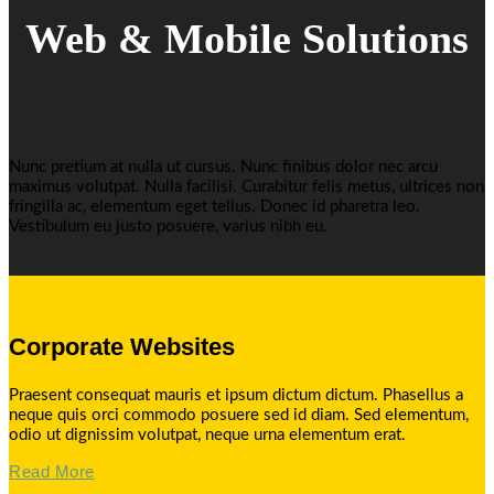
Web & Mobile Solutions
Nunc pretium at nulla ut cursus. Nunc finibus dolor nec arcu
maximus volutpat. Nulla facilisi. Curabitur felis metus, ultrices non
fringilla ac, elementum eget tellus. Donec id pharetra leo.
Vestibulum eu justo posuere, varius nibh eu.
Corporate Websites
Praesent consequat mauris et ipsum dictum dictum. Phasellus a
neque quis orci commodo posuere sed id diam. Sed elementum,
odio ut dignissim volutpat, neque urna elementum erat.
Read More