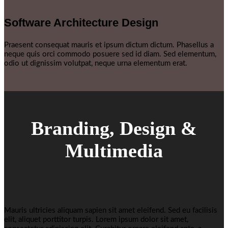
Software Architecture Design
Praesent consequat mauris et ipsum dictum dictum. Phasellus a
neque quis orci commodo posuere sed id diam. Sed elementum,
odio ut dignissim volutpat, neque urna elementum erat.
Branding, Design &
Multimedia
Mauris ultricies aliquam sapien sit amet eleifend. Sed eu facilisis
elit, aliquet porttitor turpis. Lorem ipsum dolor sit amet,