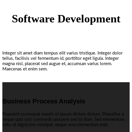
Software Development
Integer sit amet diam tempus elit varius tristique. Integer dolor
tellus, facilisis vel fermentum id, porttitor eget ligula. Integer
magna nisl, placerat sed augue et, accumsan varius lorem.
Maecenas et enim sem.
Business Process Analysis
Praesent consequat mauris et ipsum dictum dictum. Phasellus a
neque quis orci commodo posuere sed id diam. Sed elementum,
odio ut dignissim volutpat, neque urna elementum erat.