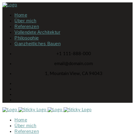
Home
Über mich
Referenzen
Vollendete Architektur
Philosophie
Ganzheitliches Bauen
+1 111-888-000
email@domain.com
1, Mountain View, CA 94043
Home
Über mich
Referenzen