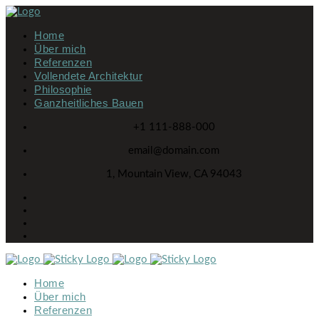
Home
Über mich
Referenzen
Vollendete Architektur
Philosophie
Ganzheitliches Bauen
+1 111-888-000
email@domain.com
1, Mountain View, CA 94043
Home
Über mich
Referenzen