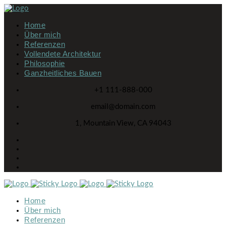
Home
Über mich
Referenzen
Vollendete Architektur
Philosophie
Ganzheitliches Bauen
+1 111-888-000
email@domain.com
1, Mountain View, CA 94043
Home
Über mich
Referenzen