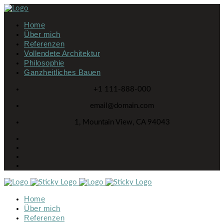
Home
Über mich
Referenzen
Vollendete Architektur
Philosophie
Ganzheitliches Bauen
+1 111-888-000
email@domain.com
1, Mountain View, CA 94043
Home
Über mich
Referenzen